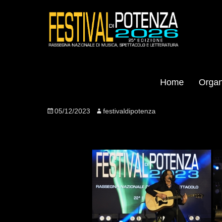
Home
Organ
Edizione 2023
Posted
05/12/2023
Author
festivaldipotenza
on