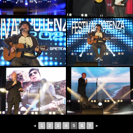
◄
1
2
3
4
5
6
7
►