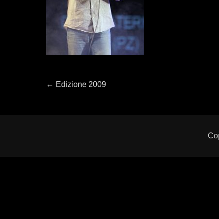
Navigazione
←
Previous
Edizione 2009
post:
articoli
Co