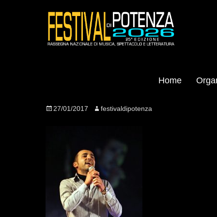
Home
Orga
Nuovo_IMG_4915
Posted
27/01/2017
Author
festivaldipotenza
on